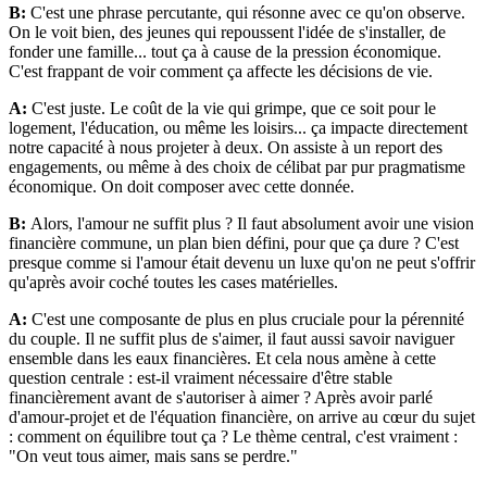
B:
C'est une phrase percutante, qui résonne avec ce qu'on observe.
On le voit bien, des jeunes qui repoussent l'idée de s'installer, de
fonder une famille... tout ça à cause de la pression économique.
C'est frappant de voir comment ça affecte les décisions de vie.
A:
C'est juste. Le coût de la vie qui grimpe, que ce soit pour le
logement, l'éducation, ou même les loisirs... ça impacte directement
notre capacité à nous projeter à deux. On assiste à un report des
engagements, ou même à des choix de célibat par pur pragmatisme
économique. On doit composer avec cette donnée.
B:
Alors, l'amour ne suffit plus ? Il faut absolument avoir une vision
financière commune, un plan bien défini, pour que ça dure ? C'est
presque comme si l'amour était devenu un luxe qu'on ne peut s'offrir
qu'après avoir coché toutes les cases matérielles.
A:
C'est une composante de plus en plus cruciale pour la pérennité
du couple. Il ne suffit plus de s'aimer, il faut aussi savoir naviguer
ensemble dans les eaux financières. Et cela nous amène à cette
question centrale : est-il vraiment nécessaire d'être stable
financièrement avant de s'autoriser à aimer ? Après avoir parlé
d'amour-projet et de l'équation financière, on arrive au cœur du sujet
: comment on équilibre tout ça ? Le thème central, c'est vraiment :
"On veut tous aimer, mais sans se perdre."