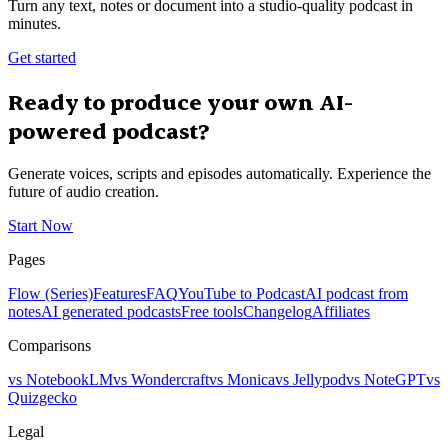
Turn any text, notes or document into a studio-quality podcast in
minutes.
Get started
Ready to produce your own AI-
powered podcast?
Generate voices, scripts and episodes automatically. Experience the
future of audio creation.
Start Now
Pages
Flow (Series)
Features
FAQ
YouTube to Podcast
AI podcast from
notes
AI generated podcasts
Free tools
Changelog
Affiliates
Comparisons
vs NotebookLM
vs Wondercraft
vs Monica
vs Jellypod
vs NoteGPT
vs
Quizgecko
Legal