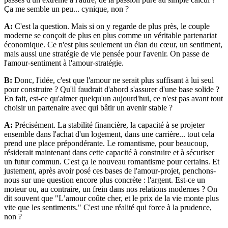
Ça me semble un peu... cynique, non ?
A:
C'est la question. Mais si on y regarde de plus près, le couple
moderne se conçoit de plus en plus comme un véritable partenariat
économique. Ce n'est plus seulement un élan du cœur, un sentiment,
mais aussi une stratégie de vie pensée pour l'avenir. On passe de
l'amour-sentiment à l'amour-stratégie.
B:
Donc, l'idée, c'est que l'amour ne serait plus suffisant à lui seul
pour construire ? Qu'il faudrait d'abord s'assurer d'une base solide ?
En fait, est-ce qu'aimer quelqu'un aujourd'hui, ce n'est pas avant tout
choisir un partenaire avec qui bâtir un avenir stable ?
A:
Précisément. La stabilité financière, la capacité à se projeter
ensemble dans l'achat d'un logement, dans une carrière... tout cela
prend une place prépondérante. Le romantisme, pour beaucoup,
résiderait maintenant dans cette capacité à construire et à sécuriser
un futur commun. C'est ça le nouveau romantisme pour certains. Et
justement, après avoir posé ces bases de l'amour-projet, penchons-
nous sur une question encore plus concrète : l'argent. Est-ce un
moteur ou, au contraire, un frein dans nos relations modernes ? On
dit souvent que "L’amour coûte cher, et le prix de la vie monte plus
vite que les sentiments." C'est une réalité qui force à la prudence,
non ?