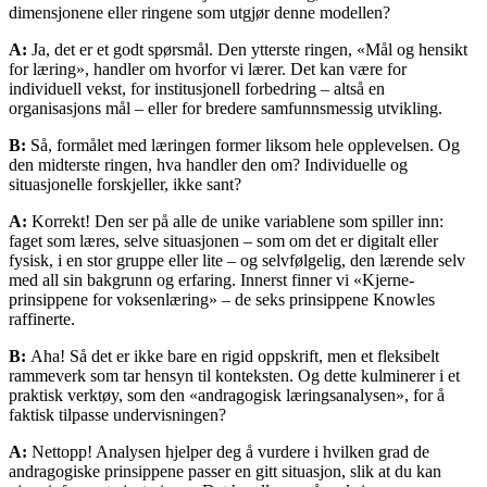
dimensjonene eller ringene som utgjør denne modellen?
A:
Ja, det er et godt spørsmål. Den ytterste ringen, «Mål og hensikt
for læring», handler om hvorfor vi lærer. Det kan være for
individuell vekst, for institusjonell forbedring – altså en
organisasjons mål – eller for bredere samfunnsmessig utvikling.
B:
Så, formålet med læringen former liksom hele opplevelsen. Og
den midterste ringen, hva handler den om? Individuelle og
situasjonelle forskjeller, ikke sant?
A:
Korrekt! Den ser på alle de unike variablene som spiller inn:
faget som læres, selve situasjonen – som om det er digitalt eller
fysisk, i en stor gruppe eller lite – og selvfølgelig, den lærende selv
med all sin bakgrunn og erfaring. Innerst finner vi «Kjerne-
prinsippene for voksenlæring» – de seks prinsippene Knowles
raffinerte.
B:
Aha! Så det er ikke bare en rigid oppskrift, men et fleksibelt
rammeverk som tar hensyn til konteksten. Og dette kulminerer i et
praktisk verktøy, som den «andragogisk læringsanalysen», for å
faktisk tilpasse undervisningen?
A:
Nettopp! Analysen hjelper deg å vurdere i hvilken grad de
andragogiske prinsippene passer en gitt situasjon, slik at du kan