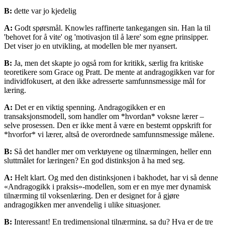
B:
dette var jo kjedelig
A:
Godt spørsmål. Knowles raffinerte tankegangen sin. Han la til
'behovet for å vite' og 'motivasjon til å lære' som egne prinsipper.
Det viser jo en utvikling, at modellen ble mer nyansert.
B:
Ja, men det skapte jo også rom for kritikk, særlig fra kritiske
teoretikere som Grace og Pratt. De mente at andragogikken var for
individfokusert, at den ikke adresserte samfunnsmessige mål for
læring.
A:
Det er en viktig spenning. Andragogikken er en
transaksjonsmodell, som handler om *hvordan* voksne lærer –
selve prosessen. Den er ikke ment å være en bestemt oppskrift for
*hvorfor* vi lærer, altså de overordnede samfunnsmessige målene.
B:
Så det handler mer om verktøyene og tilnærmingen, heller enn
sluttmålet for læringen? En god distinksjon å ha med seg.
A:
Helt klart. Og med den distinksjonen i bakhodet, har vi så denne
«Andragogikk i praksis»-modellen, som er en mye mer dynamisk
tilnærming til voksenlæring. Den er designet for å gjøre
andragogikken mer anvendelig i ulike situasjoner.
B:
Interessant! En tredimensjonal tilnærming, sa du? Hva er de tre