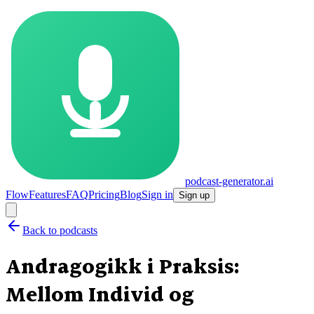
podcast-generator.ai
Flow
Features
FAQ
Pricing
Blog
Sign in
Sign up
Back to podcasts
Andragogikk i Praksis:
Mellom Individ og