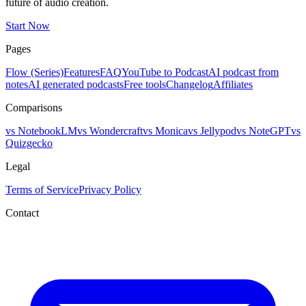
future of audio creation.
Start Now
Pages
Flow (Series)
Features
FAQ
YouTube to Podcast
AI podcast from
notes
AI generated podcasts
Free tools
Changelog
Affiliates
Comparisons
vs NotebookLM
vs Wondercraft
vs Monica
vs Jellypod
vs NoteGPT
vs
Quizgecko
Legal
Terms of Service
Privacy Policy
Contact