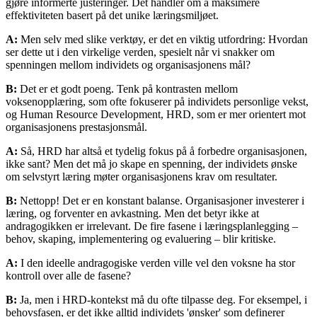
gjøre informerte justeringer. Det handler om å maksimere
effektiviteten basert på det unike læringsmiljøet.
A:
Men selv med slike verktøy, er det en viktig utfordring: Hvordan
ser dette ut i den virkelige verden, spesielt når vi snakker om
spenningen mellom individets og organisasjonens mål?
B:
Det er et godt poeng. Tenk på kontrasten mellom
voksenopplæring, som ofte fokuserer på individets personlige vekst,
og Human Resource Development, HRD, som er mer orientert mot
organisasjonens prestasjonsmål.
A:
Så, HRD har altså et tydelig fokus på å forbedre organisasjonen,
ikke sant? Men det må jo skape en spenning, der individets ønske
om selvstyrt læring møter organisasjonens krav om resultater.
B:
Nettopp! Det er en konstant balanse. Organisasjoner investerer i
læring, og forventer en avkastning. Men det betyr ikke at
andragogikken er irrelevant. De fire fasene i læringsplanlegging –
behov, skaping, implementering og evaluering – blir kritiske.
A:
I den ideelle andragogiske verden ville vel den voksne ha stor
kontroll over alle de fasene?
B:
Ja, men i HRD-kontekst må du ofte tilpasse deg. For eksempel, i
behovsfasen, er det ikke alltid individets 'ønsker' som definerer