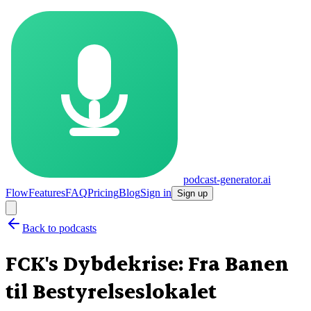
podcast-generator.ai
Flow
Features
FAQ
Pricing
Blog
Sign in
Sign up
Back to podcasts
FCK's Dybdekrise: Fra Banen
til Bestyrelseslokalet