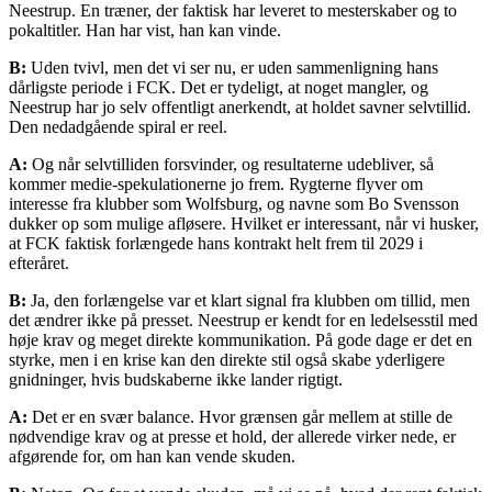
Neestrup. En træner, der faktisk har leveret to mesterskaber og to
pokaltitler. Han har vist, han kan vinde.
B:
Uden tvivl, men det vi ser nu, er uden sammenligning hans
dårligste periode i FCK. Det er tydeligt, at noget mangler, og
Neestrup har jo selv offentligt anerkendt, at holdet savner selvtillid.
Den nedadgående spiral er reel.
A:
Og når selvtilliden forsvinder, og resultaterne udebliver, så
kommer medie-spekulationerne jo frem. Rygterne flyver om
interesse fra klubber som Wolfsburg, og navne som Bo Svensson
dukker op som mulige afløsere. Hvilket er interessant, når vi husker,
at FCK faktisk forlængede hans kontrakt helt frem til 2029 i
efteråret.
B:
Ja, den forlængelse var et klart signal fra klubben om tillid, men
det ændrer ikke på presset. Neestrup er kendt for en ledelsesstil med
høje krav og meget direkte kommunikation. På gode dage er det en
styrke, men i en krise kan den direkte stil også skabe yderligere
gnidninger, hvis budskaberne ikke lander rigtigt.
A:
Det er en svær balance. Hvor grænsen går mellem at stille de
nødvendige krav og at presse et hold, der allerede virker nede, er
afgørende for, om han kan vende skuden.