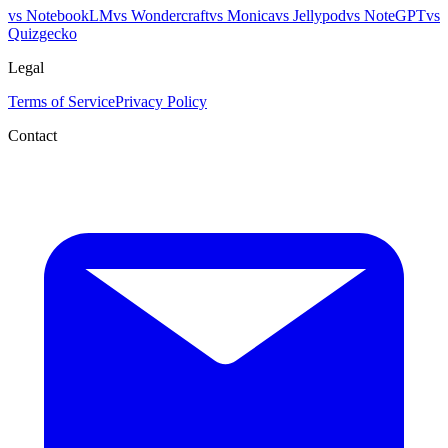
vs NotebookLM
vs Wondercraft
vs Monica
vs Jellypod
vs NoteGPT
vs
Quizgecko
Legal
Terms of Service
Privacy Policy
Contact