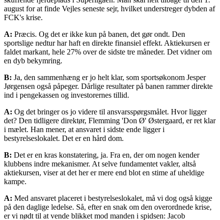
august for at finde Vejles seneste sejr, hvilket understreger dybden af
FCK's krise.
A:
Præcis. Og det er ikke kun på banen, det gør ondt. Den
sportslige nedtur har haft en direkte finansiel effekt. Aktiekursen er
faldet markant, hele 27% over de sidste tre måneder. Det vidner om
en dyb bekymring.
B:
Ja, den sammenhæng er jo helt klar, som sportsøkonom Jesper
Jørgensen også påpeger. Dårlige resultater på banen rammer direkte
ind i pengekassen og investorernes tillid.
A:
Og det bringer os jo videre til ansvarsspørgsmålet. Hvor ligger
det? Den tidligere direktør, Flemming 'Don Ø' Østergaard, er ret klar
i mælet. Han mener, at ansvaret i sidste ende ligger i
bestyrelseslokalet. Det er en hård dom.
B:
Det er en kras konstatering, ja. Fra en, der om nogen kender
klubbens indre mekanismer. At selve fundamentet vakler, altså
aktiekursen, viser at det her er mere end blot en stime af uheldige
kampe.
A:
Med ansvaret placeret i bestyrelseslokalet, må vi dog også kigge
på den daglige ledelse. Så, efter en snak om den overordnede krise,
er vi nødt til at vende blikket mod manden i spidsen: Jacob