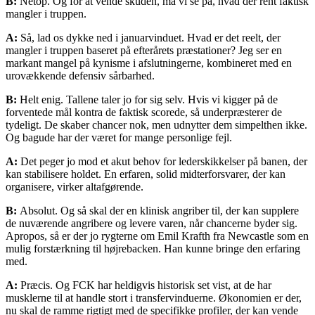
B:
Netop. Og for at vende skuden, må vi se på, hvad der rent faktisk
mangler i truppen.
A:
Så, lad os dykke ned i januarvinduet. Hvad er det reelt, der
mangler i truppen baseret på efterårets præstationer? Jeg ser en
markant mangel på kynisme i afslutningerne, kombineret med en
urovækkende defensiv sårbarhed.
B:
Helt enig. Tallene taler jo for sig selv. Hvis vi kigger på de
forventede mål kontra de faktisk scorede, så underpræsterer de
tydeligt. De skaber chancer nok, men udnytter dem simpelthen ikke.
Og bagude har der været for mange personlige fejl.
A:
Det peger jo mod et akut behov for lederskikkelser på banen, der
kan stabilisere holdet. En erfaren, solid midterforsvarer, der kan
organisere, virker altafgørende.
B:
Absolut. Og så skal der en klinisk angriber til, der kan supplere
de nuværende angribere og levere varen, når chancerne byder sig.
Apropos, så er der jo rygterne om Emil Krafth fra Newcastle som en
mulig forstærkning til højrebacken. Han kunne bringe den erfaring
med.
A:
Præcis. Og FCK har heldigvis historisk set vist, at de har
musklerne til at handle stort i transfervinduerne. Økonomien er der,
nu skal de ramme rigtigt med de specifikke profiler, der kan vende