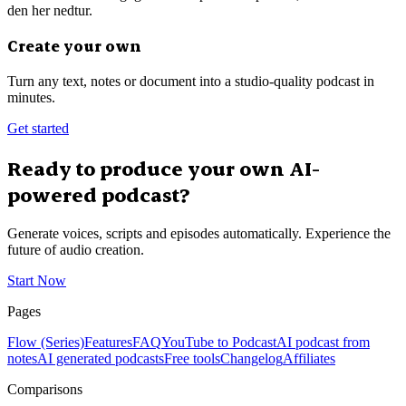
den her nedtur.
Create your own
Turn any text, notes or document into a studio-quality podcast in
minutes.
Get started
Ready to produce your own AI-
powered podcast?
Generate voices, scripts and episodes automatically. Experience the
future of audio creation.
Start Now
Pages
Flow (Series)
Features
FAQ
YouTube to Podcast
AI podcast from
notes
AI generated podcasts
Free tools
Changelog
Affiliates
Comparisons