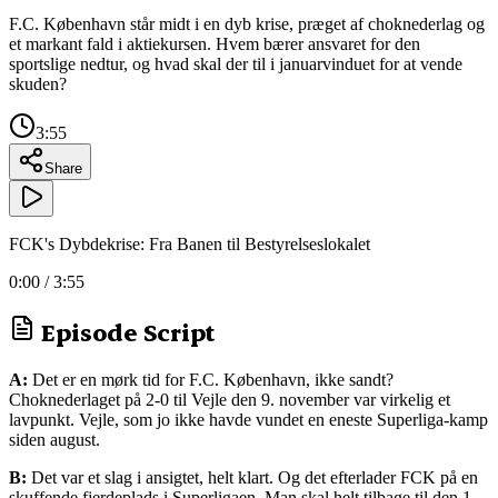
F.C. København står midt i en dyb krise, præget af choknederlag og
et markant fald i aktiekursen. Hvem bærer ansvaret for den
sportslige nedtur, og hvad skal der til i januarvinduet for at vende
skuden?
3:55
Share
FCK's Dybdekrise: Fra Banen til Bestyrelseslokalet
0:00
/
3:55
Episode Script
A:
Det er en mørk tid for F.C. København, ikke sandt?
Choknederlaget på 2-0 til Vejle den 9. november var virkelig et
lavpunkt. Vejle, som jo ikke havde vundet en eneste Superliga-kamp
siden august.
B:
Det var et slag i ansigtet, helt klart. Og det efterlader FCK på en
skuffende fjerdeplads i Superligaen. Man skal helt tilbage til den 1.